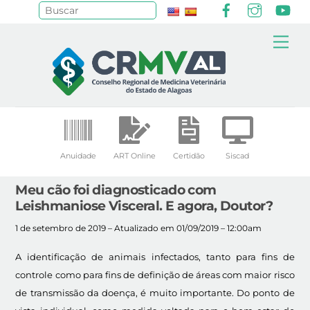
Facebook
Instagr
Yo
Pesquisar
Skip
Me
to
content
Anuidade
ART Online
Certidão
Siscad
Meu cão foi diagnosticado com
Leishmaniose Visceral. E agora, Doutor?
1 de setembro de 2019 – Atualizado em 01/09/2019 – 12:00am
A identificação de animais infectados, tanto para fins de
controle como para fins de definição de áreas com maior risco
de transmissão da doença, é muito importante. Do ponto de