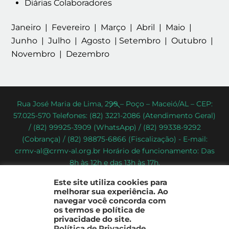
Diárias Colaboradores
Janeiro | Fevereiro | Março | Abril | Maio |
Junho | Julho | Agosto | Setembro | Outubro |
Novembro | Dezembro
Back
Rua José Maria de Lima, 299 – Poço – Maceió/AL – CEP:
57.025-570 Telefones: (82) 3221-2086 (Atendimento Geral)
To
/ (82) 99925-3909 (WhatsApp) / (82) 99338-9292
Top
(Cobrança) / (82) 98875-6866 (Fiscalização) - E-mail:
crmv-al@crmv-al.org.br Horário de funcionamento: Das
8h às 12h e das 13h às 17h.
CRMV-AL - Conselho Regional de Medicina Veterinária do
Este site utiliza cookies para
Estado de Alagoas
melhorar sua experiência. Ao
2022 - © Todos os direitos reservados
navegar você concorda com
os termos e política de
privacidade do site.
Política de Privacidade