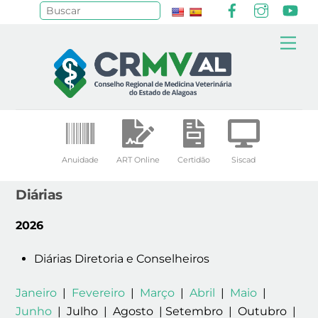
Facebook
Instagr
Yo
Pesquisar
Skip
Me
to
content
Anuidade
ART Online
Certidão
Siscad
Diárias
2026
Diárias Diretoria e Conselheiros
Janeiro
|
Fevereiro
|
Março
|
Abril
|
Maio
|
Junho
| Julho | Agosto | Setembro | Outubro |