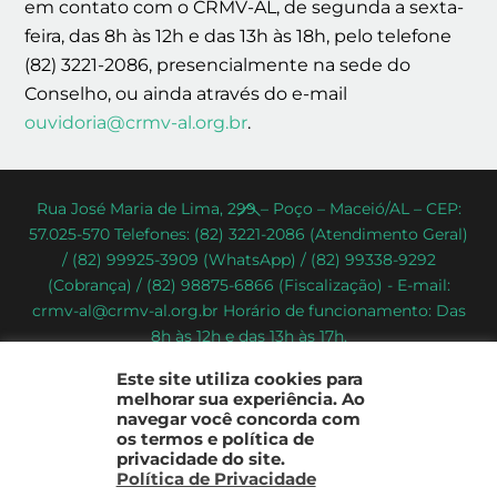
em contato com o CRMV-AL, de segunda a sexta-
feira, das 8h às 12h e das 13h às 18h, pelo telefone
(82) 3221-2086, presencialmente na sede do
Conselho, ou ainda através do e-mail
ouvidoria@crmv-al.org.br
.
Back
Rua José Maria de Lima, 299 – Poço – Maceió/AL – CEP:
57.025-570 Telefones: (82) 3221-2086 (Atendimento Geral)
To
/ (82) 99925-3909 (WhatsApp) / (82) 99338-9292
Top
(Cobrança) / (82) 98875-6866 (Fiscalização) - E-mail:
crmv-al@crmv-al.org.br Horário de funcionamento: Das
8h às 12h e das 13h às 17h.
CRMV-AL - Conselho Regional de Medicina Veterinária do
Este site utiliza cookies para
Estado de Alagoas
melhorar sua experiência. Ao
2022 - © Todos os direitos reservados
navegar você concorda com
os termos e política de
privacidade do site.
Política de Privacidade