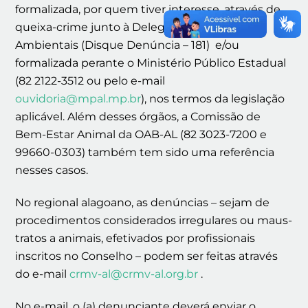
formalizada, por quem tiver interesse, através de
queixa-crime junto à Delegacia de Crimes
Ambientais (Disque Denúncia – 181) e/ou
formalizada perante o Ministério Público Estadual
(82 2122-3512 ou pelo e-mail
ouvidoria@mpal.mp.br
), nos termos da legislação
aplicável. Além desses órgãos, a Comissão de
Bem-Estar Animal da OAB-AL (82 3023-7200 e
99660-0303) também tem sido uma referência
nesses casos.
No regional alagoano, as denúncias – sejam de
procedimentos considerados irregulares ou maus-
tratos a animais, efetivados por profissionais
inscritos no Conselho – podem ser feitas através
do e-mail
crmv-al@crmv-al.org.br
.
No e-mail, o (a) denunciante deverá enviar o