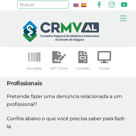
Facebook
Instagr
Yo
Pesquisar
Skip
Me
to
content
Anuidade
ART Online
Certidão
Siscad
Profissionais
Pretende fazer uma denúncia relacionada a um
profissional?
Confira abaixo o que você precisa saber para fazê-
la: