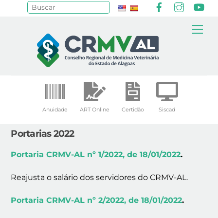
Facebook
Instagr
Yo
Pesquisar
Skip
Me
to
content
Anuidade
ART Online
Certidão
Siscad
Portarias 2022
Portaria CRMV-AL nº 1/2022, de 18/01/2022
.
Reajusta o salário dos servidores do CRMV-AL.
Portaria CRMV-AL nº 2/2022, de 18/01/2022
.