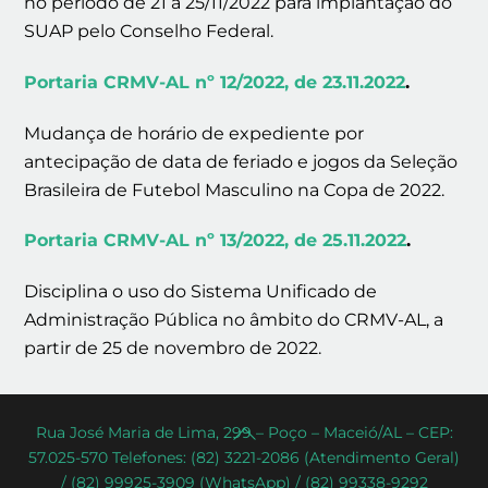
no período de 21 a 25/11/2022 para implantação do
SUAP pelo Conselho Federal.
Portaria CRMV-AL nº 12/2022, de 23.11.2022
.
Mudança de horário de expediente por
antecipação de data de feriado e jogos da Seleção
Brasileira de Futebol Masculino na Copa de 2022.
Portaria CRMV-AL nº 13/2022, de 25.11.2022
.
Disciplina o uso do Sistema Unificado de
Administração Pública no âmbito do CRMV-AL, a
partir de 25 de novembro de 2022.
Back
Rua José Maria de Lima, 299 – Poço – Maceió/AL – CEP:
57.025-570 Telefones: (82) 3221-2086 (Atendimento Geral)
To
/ (82) 99925-3909 (WhatsApp) / (82) 99338-9292
Top