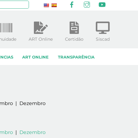
Facebook
Instagram
YouTube
squisar
nuidade
ART Online
Certidão
Siscad
NCIAS
ART ONLINE
TRANSPARÊNCIA
embro | Dezembro
mbro
|
Dezembro