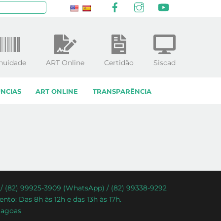
Facebook
Instagram
YouTube
squisar
nuidade
ART Online
Certidão
Siscad
NCIAS
ART ONLINE
TRANSPARÊNCIA
) / (82) 99925-3909 (WhatsApp) / (82) 99338-9292
nto: Das 8h às 12h e das 13h às 17h.
lagoas