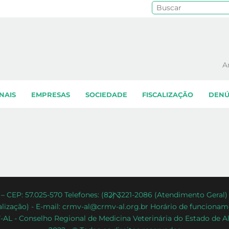
Pe
A
NAIS
EMPRESAS
SOCIEDADE
FISCALIZAÇÃO
DENÚ
Back
– CEP: 57.025-570 Telefones: (82) 3221-2086 (Atendimento Geral
lização) - E-mail: crmv-al@crmv-al.org.br Horário de funcioname
To
AL - Conselho Regional de Medicina Veterinária do Estado de A
Top