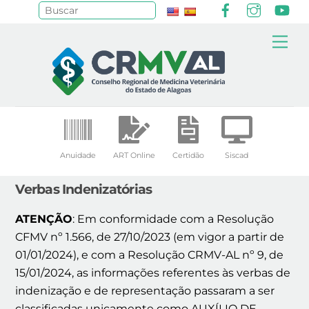
Facebook
Instagr
Yo
Pesquisar
Skip
Me
to
content
Anuidade
ART Online
Certidão
Siscad
Verbas Indenizatórias
ATENÇÃO
: Em conformidade com a Resolução
CFMV nº 1.566, de 27/10/2023 (em vigor a partir de
01/01/2024), e com a Resolução CRMV-AL nº 9, de
15/01/2024, as informações referentes às verbas de
indenização e de representação passaram a ser
classificadas unicamente como AUXÍLIO DE