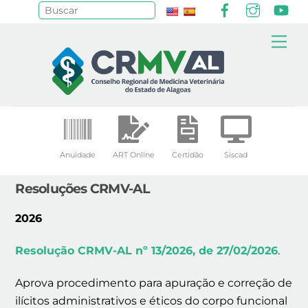
Facebook
Instagr
Yo
Pesquisar
Skip
Me
to
content
Anuidade
ART Online
Certidão
Siscad
Resoluções CRMV-AL
2026
Resolução CRMV-AL nº 13/2026, de 27/02/2026
.
Aprova procedimento para apuração e correção de
ilícitos administrativos e éticos do corpo funcional