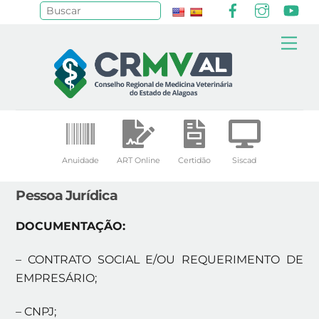
Facebook
Instagr
Yo
Pesquisar
Skip
Me
to
content
Anuidade
ART Online
Certidão
Siscad
Pessoa Jurídica
DOCUMENTAÇÃO:
– CONTRATO SOCIAL E/OU REQUERIMENTO DE
EMPRESÁRIO;
– CNPJ;