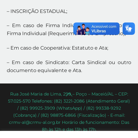
– INSCRIÇÃO ESTADUAL;
– Em caso de Firma Individual: a Declaração de
Firma Individual (Requerimento de Empresário);
– Em caso de Cooperativa: Estatuto e Ata;
– Em caso de Sindicato: Carta Sindical ou outro
documento equivalente e Ata.
Back
Rua José Maria de Lima, 299 – Poço – Maceió/AL – CEP:
57.025-570 Telefones: (82) 3221-2086 (Atendimento Geral)
To
/ (82) 99925-3909 (WhatsApp) / (82) 99338-9292
Top
(Cobrança) / (82) 98875-6866 (Fiscalização) - E-mail:
crmv-al@crmv-al.org.br Horário de funcionamento: Das
8h às 12h e das 13h às 17h.
CRMV-AL - Conselho Regional de Medicina Veterinária do