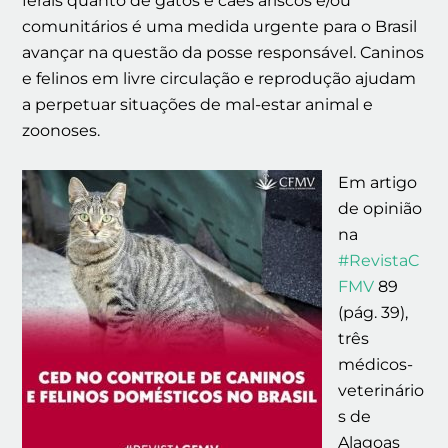
ferais quanto de gatos e cães ariscos e/ou
comunitários é uma medida urgente para o Brasil
avançar na questão da posse responsável. Caninos
e felinos em livre circulação e reprodução ajudam
a perpetuar situações de mal-estar animal e
zoonoses.
Em artigo
de opinião
na
#RevistaC
FMV
89
(pág. 39),
três
médicos-
veterinário
s de
Alagoas