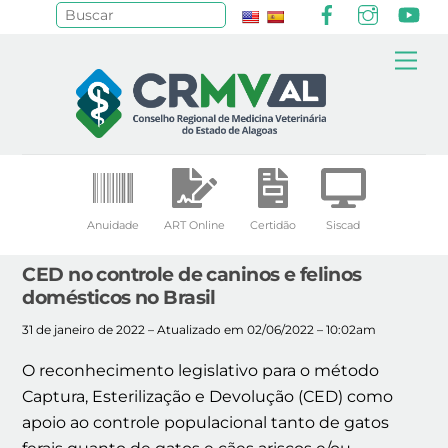
Facebook
Instagr
Yo
Pesquisar
Skip
Me
to
content
Anuidade
ART Online
Certidão
Siscad
CED no controle de caninos e felinos
domésticos no Brasil
31 de janeiro de 2022 – Atualizado em 02/06/2022 – 10:02am
O reconhecimento legislativo para o método
Captura, Esterilização e Devolução (CED) como
apoio ao controle populacional tanto de gatos