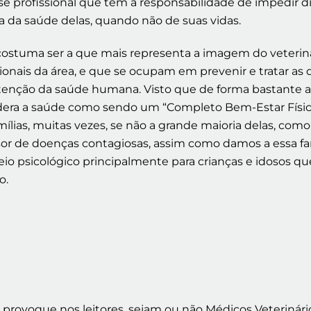
esse profissional que tem a responsabilidade de impedi
 da saúde delas, quando não de suas vidas.
costuma ser a que mais representa a imagem do veteriná
nais da área, e que se ocupam em prevenir e tratar as d
ção da saúde humana. Visto que de forma bastante amp
era a saúde como sendo um “Completo Bem-Estar Físico,
ias, muitas vezes, se não a grande maioria delas, com
or de doenças contagiosas, assim como damos a essa famí
io psicológico principalmente para crianças e idosos 
o.
rovoque nos leitores, sejam ou não Médicos Veterinário