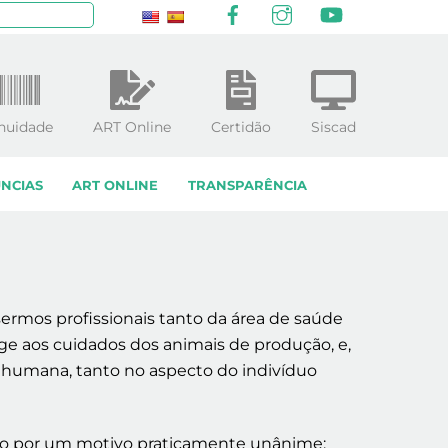
Facebook
Instagram
YouTube
squisar
nuidade
ART Online
Certidão
Siscad
NCIAS
ART ONLINE
TRANSPARÊNCIA
sermos profissionais tanto da área de saúde
nge aos cuidados dos animais de produção, e,
 humana, tanto no aspecto do indivíduo
so por um motivo praticamente unânime: