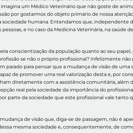
 imagina um Médico Veterinário que não goste de animai
ssão por gostarmos do objeto primário de nossa atenção
a a sociedade humana. Entendamos que, independente d
itas pessoas, e no caso da Medicina Veterinária, na saúd
pela conscientização da população quanto ao seu papel, 
rofissão se não o próprio profissional? Infelizmente não
m parado para pensar que a mudança de visão de uma 
 capaz de promover uma real valorização desta e, por con
alham diretamente com a assistência comunitária, além
ercepção real pela sociedade da importância do profiss
r parte da sociedade que este profissional vale tanto 
 mudança de visão que, diga-se de passagem, não é a
dessa mesma sociedade e, consequentemente, de como