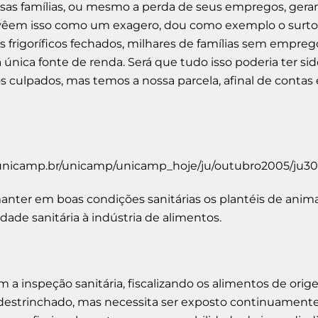
as famílias, ou mesmo a perda de seus empregos, gerand
e vêem isso como um exagero, dou como exemplo o surto 
os frigoríficos fechados, milhares de famílias sem empr
 única fonte de renda. Será que tudo isso poderia ter s
 culpados, mas temos a nossa parcela, afinal de contas 
unicamp.br/unicamp/unicamp_hoje/ju/outubro2005/ju3
anter em boas condições sanitárias os plantéis de anima
ade sanitária à indústria de alimentos.
a inspeção sanitária, fiscalizando os alimentos de orig
r destrinchado, mas necessita ser exposto continuamente