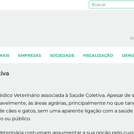
Pe
A
NAIS
EMPRESAS
SOCIEDADE
FISCALIZAÇÃO
DENÚ
tiva
édico Veterinário associada à Saúde Coletiva. Apesar de 
iavelmente, às áreas agrárias, principalmente no que ta
de cães e gatos, sem uma aparente ligação com a saúde
o ou público.
Veterinária costumam argumentar a sua opção pelo cur