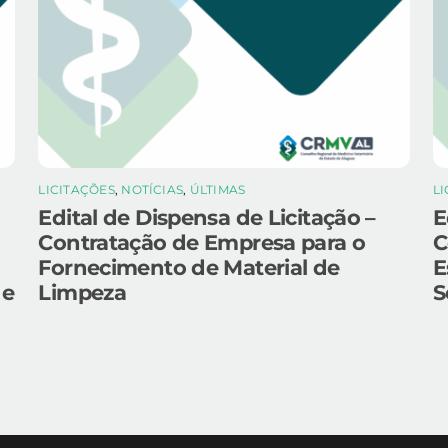
LICITAÇÕES
,
NOTÍCIAS
,
ÚLTIMAS
L
Edital de Dispensa de Licitação –
E
Contratação de Empresa para o
C
Fornecimento de Material de
E
 e
Limpeza
S