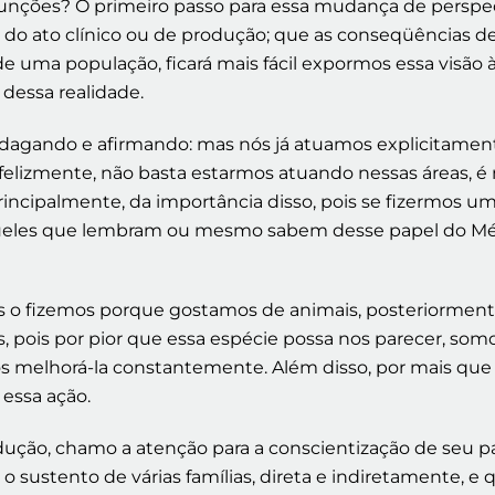
s funções? O primeiro passo para essa mudança de perspe
 ato clínico ou de produção; que as conseqüências des
e uma população, ficará mais fácil expormos essa vis
 dessa realidade.
indagando e afirmando: mas nós já atuamos explicitamen
nfelizmente, não basta estarmos atuando nessas áreas, é 
 principalmente, da importância disso, pois se fizermos 
queles que lembram ou mesmo sabem desse papel do Médi
s o fizemos porque gostamos de animais, posteriormen
ois por pior que essa espécie possa nos parecer, somos
os melhorá-la constantemente. Além disso, por mais qu
essa ação.
odução, chamo a atenção para a conscientização de seu
 sustento de várias famílias, direta e indiretamente, e