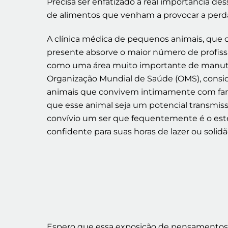
Precisa ser enfatizado a real importância d
de alimentos que venham a provocar a perda
A clínica médica de pequenos animais, que 
presente absorve o maior número de profissio
como uma área muito importante de manuten
Organização Mundial de Saúde (OMS), consid
animais que convivem intimamente com famíl
que esse animal seja um potencial transmiss
convívio um ser que fequentemente é o este
confidente para suas horas de lazer ou solidã
Espero que essa exposição de pensamentos p