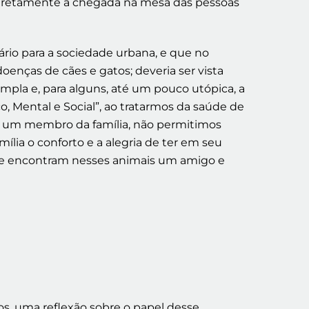
r diretamente a chegada na mesa das pessoas
rio para a sociedade urbana, e que no
oenças de cães e gatos; deveria ser vista
la e, para alguns, até um pouco utópica, a
 Mental e Social”, ao tratarmos da saúde de
o um membro da família, não permitimos
lia o conforto e a alegria de ter em seu
que encontram nesses animais um amigo e
s, uma reflexão sobre o papel desse