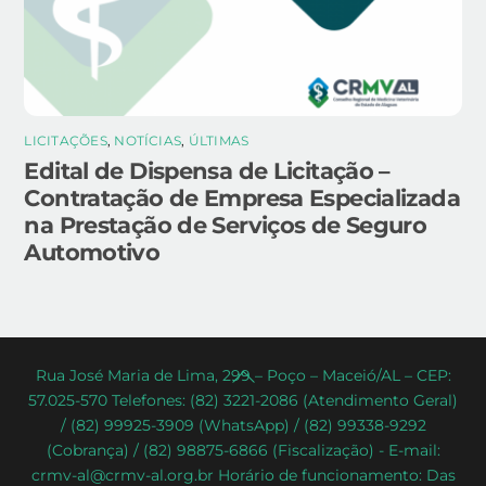
LICITAÇÕES
,
NOTÍCIAS
,
ÚLTIMAS
Edital de Dispensa de Licitação –
Contratação de Empresa Especializada
na Prestação de Serviços de Seguro
Automotivo
Back
Rua José Maria de Lima, 299 – Poço – Maceió/AL – CEP:
57.025-570 Telefones: (82) 3221-2086 (Atendimento Geral)
To
/ (82) 99925-3909 (WhatsApp) / (82) 99338-9292
Top
(Cobrança) / (82) 98875-6866 (Fiscalização) - E-mail:
crmv-al@crmv-al.org.br Horário de funcionamento: Das