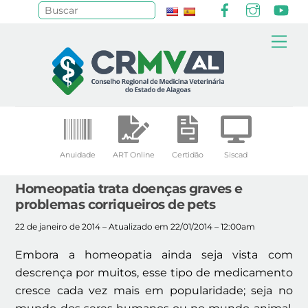
Facebook
Instagr
Yo
Pesquisar
Skip
Me
to
content
Anuidade
ART Online
Certidão
Siscad
Homeopatia trata doenças graves e
problemas corriqueiros de pets
22 de janeiro de 2014 – Atualizado em 22/01/2014 – 12:00am
Embora a homeopatia ainda seja vista com
descrença por muitos, esse tipo de medicamento
cresce cada vez mais em popularidade; seja no