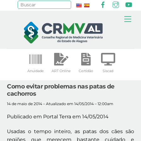
Facebook
Instagr
Yo
Pesquisar
Skip
Me
to
content
Anuidade
ART Online
Certidão
Siscad
Como evitar problemas nas patas de
cachorros
14 de maio de 2014 – Atualizado em 14/05/2014 – 12:00am
Publicado em Portal Terra em 14/05/2014
Usadas o tempo inteiro, as patas dos cães são
regiões que merecem bastante cuidado e