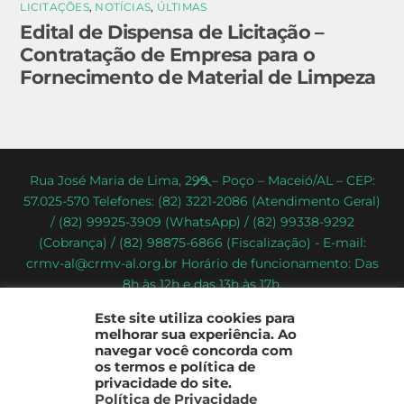
LICITAÇÕES
,
NOTÍCIAS
,
ÚLTIMAS
Edital de Dispensa de Licitação –
Contratação de Empresa para o
Fornecimento de Material de Limpeza
Back
Rua José Maria de Lima, 299 – Poço – Maceió/AL – CEP:
57.025-570 Telefones: (82) 3221-2086 (Atendimento Geral)
To
/ (82) 99925-3909 (WhatsApp) / (82) 99338-9292
Top
(Cobrança) / (82) 98875-6866 (Fiscalização) - E-mail:
crmv-al@crmv-al.org.br Horário de funcionamento: Das
8h às 12h e das 13h às 17h.
CRMV-AL - Conselho Regional de Medicina Veterinária do
Este site utiliza cookies para
Estado de Alagoas
melhorar sua experiência. Ao
2022 - © Todos os direitos reservados
navegar você concorda com
os termos e política de
privacidade do site.
Política de Privacidade