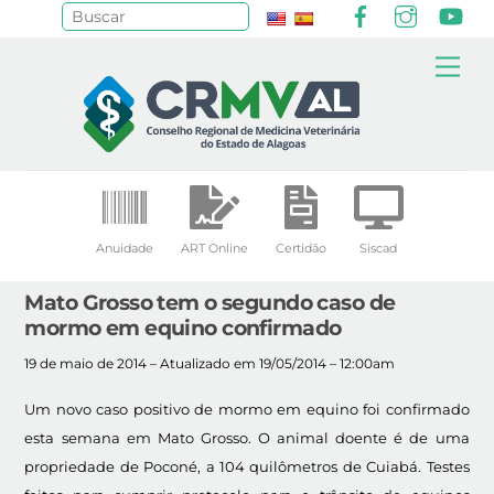
Facebook
Instagr
Yo
Pesquisar
Skip
Me
to
content
Anuidade
ART Online
Certidão
Siscad
Mato Grosso tem o segundo caso de
mormo em equino confirmado
19 de maio de 2014 – Atualizado em 19/05/2014 – 12:00am
Um novo caso positivo de mormo em equino foi confirmado
esta semana em Mato Grosso. O animal doente é de uma
propriedade de Poconé, a 104 quilômetros de Cuiabá. Testes