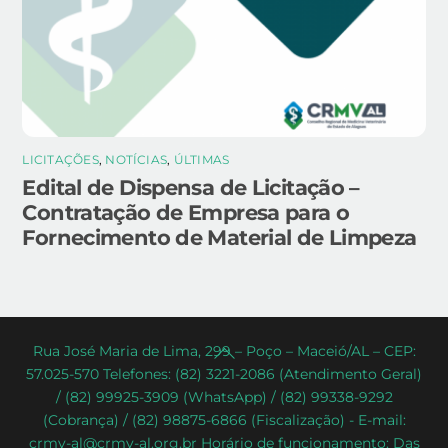
LICITAÇÕES
,
NOTÍCIAS
,
ÚLTIMAS
Edital de Dispensa de Licitação –
Contratação de Empresa para o
Fornecimento de Material de Limpeza
Back
Rua José Maria de Lima, 299 – Poço – Maceió/AL – CEP:
57.025-570 Telefones: (82) 3221-2086 (Atendimento Geral)
To
/ (82) 99925-3909 (WhatsApp) / (82) 99338-9292
Top
(Cobrança) / (82) 98875-6866 (Fiscalização) - E-mail:
crmv-al@crmv-al.org.br Horário de funcionamento: Das