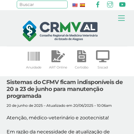
Facebook
Instagr
Yo
Pesquisar
Skip
Me
to
content
Anuidade
ART Online
Certidão
Siscad
Sistemas do CFMV ficam indisponíveis de
20 a 23 de junho para manutenção
programada
20 de junho de 2025 – Atualizado em 20/06/2025 – 10:06am
Atenção, médico-veterinário e zootecnista!
Em razão da necessidade de atualização de