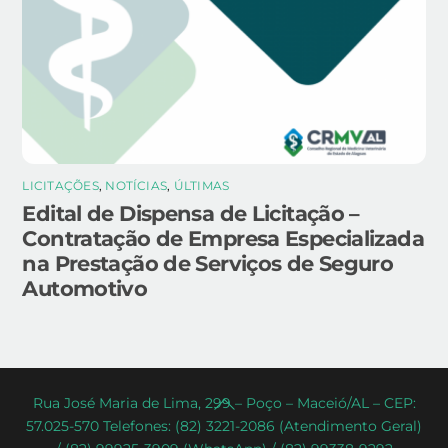
LICITAÇÕES
,
NOTÍCIAS
,
ÚLTIMAS
Edital de Dispensa de Licitação –
Contratação de Empresa Especializada
na Prestação de Serviços de Seguro
Automotivo
Back
Rua José Maria de Lima, 299 – Poço – Maceió/AL – CEP:
57.025-570 Telefones: (82) 3221-2086 (Atendimento Geral)
To