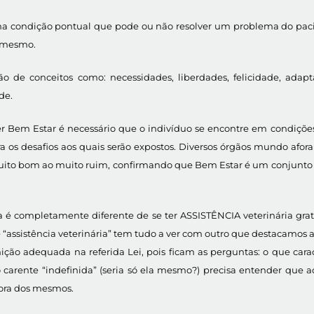
é uma condição pontual que pode ou não resolver um problema do 
o mesmo.
 de conceitos como: necessidades, liberdades, felicidade, adapta
de.
r Bem Estar é necessário que o indivíduo se encontre em condições
os desafios aos quais serão expostos. Diversos órgãos mundo afora ut
ito bom ao muito ruim, confirmando que Bem Estar é um conjunto de 
ita é completamente diferente de se ter ASSISTÊNCIA veterinária gratu
assistência veterinária” tem tudo a ver com outro que destacamos 
inição adequada na referida Lei, pois ficam as perguntas: o que ca
o carente “indefinida” (seria só ela mesmo?) precisa entender que a
ora dos mesmos.