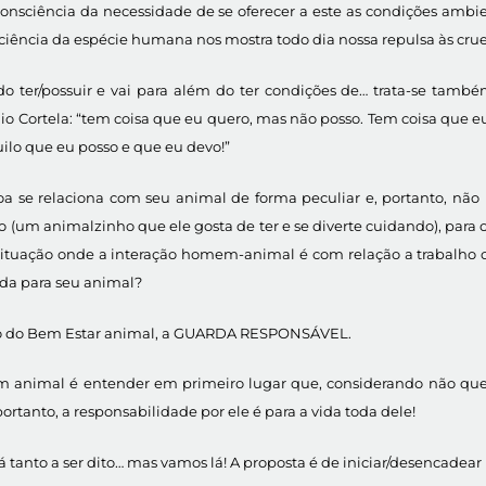
nsciência da necessidade de se oferecer a este as condições ambienta
onsciência da espécie humana nos mostra todo dia nossa repulsa às c
o ter/possuir e vai para além do ter condições de… trata-se tam
io Cortela: “tem coisa que eu quero, mas não posso. Tem coisa que 
lo que eu posso e que eu devo!”
 se relaciona com seu animal de forma peculiar e, portanto, não u
 (um animalzinho que ele gosta de ter e se diverte cuidando), para
 situação onde a interação homem-animal é com relação a trabalho
da para seu animal?
o do Bem Estar animal, a GUARDA RESPONSÁVEL.
um animal é entender em primeiro lugar que, considerando não qu
ortanto, a responsabilidade por ele é para a vida toda dele!
tanto a ser dito… mas vamos lá! A proposta é de iniciar/desencadea