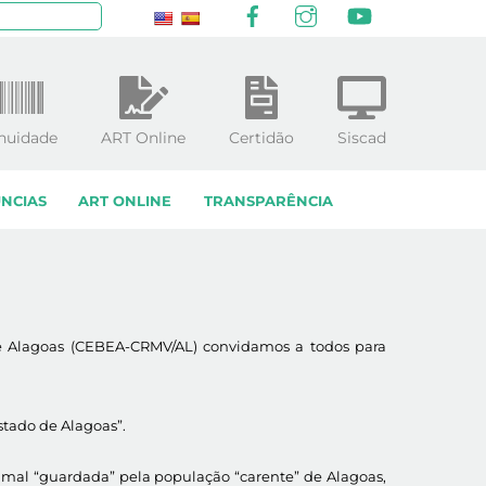
Facebook
Instagram
YouTube
squisar
nuidade
ART Online
Certidão
Siscad
NCIAS
ART ONLINE
TRANSPARÊNCIA
de Alagoas (CEBEA-CRMV/AL) convidamos a todos para
stado de Alagoas”.
imal “guardada” pela população “carente” de Alagoas,