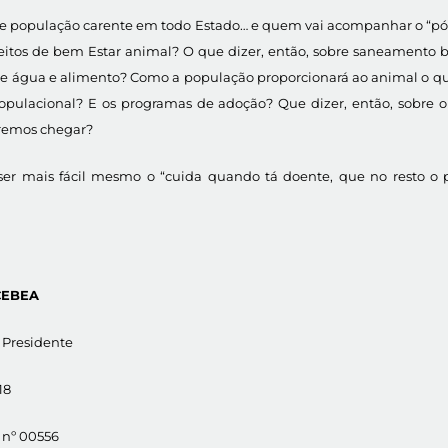
s de população carente em todo Estado… e quem vai acompanhar o “pó
eitos de bem Estar animal? O que dizer, então, sobre saneamento b
e água e alimento? Como a população proporcionará ao animal o que
pulacional? E os programas de adoção? Que dizer, então, sobre o r
remos chegar?
ser mais fácil mesmo o “cuida quando tá doente, que no resto o po
 CEBEA
– Presidente
18
 nº 00556