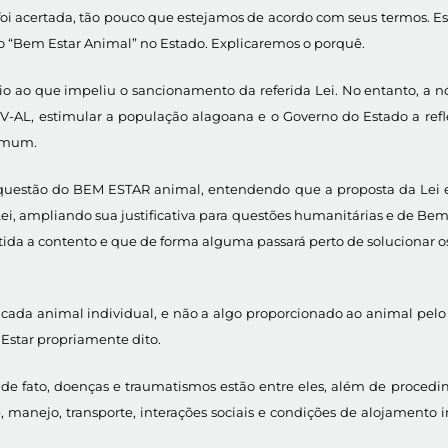
i acertada, tão pouco que estejamos de acordo com seus termos. Esta
do “Bem Estar Animal” no Estado. Explicaremos o porquê.
rio ao que impeliu o sancionamento da referida Lei. No entanto, 
V-AL, estimular a população alagoana e o Governo do Estado a refle
comum.
 questão do BEM ESTAR animal, entendendo que a proposta da Lei es
ei, ampliando sua justificativa para questões humanitárias e de Bem
da a contento e que de forma alguma passará perto de solucionar os
de cada animal individual, e não a algo proporcionado ao animal pe
Estar propriamente dito.
de fato, doenças e traumatismos estão entre eles, além de procedim
e, manejo, transporte, interações sociais e condições de alojamento