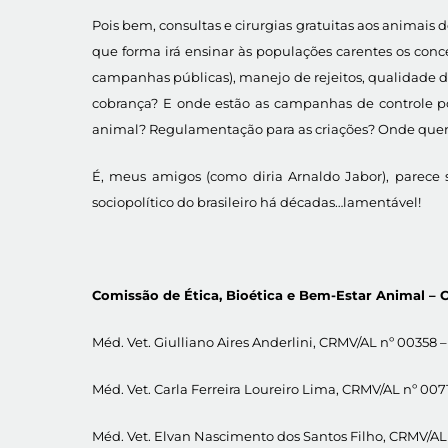
Pois bem, consultas e cirurgias gratuitas aos animai
que forma irá ensinar às populações carentes os conc
campanhas públicas), manejo de rejeitos, qualidade d
cobrança? E onde estão as campanhas de controle po
animal? Regulamentação para as criações? Onde que
É, meus amigos (como diria Arnaldo Jabor), parece 
sociopolítico do brasileiro há décadas…lamentável!
Comissão de Ética, Bioética e Bem-Estar Animal –
Méd. Vet. Giulliano Aires Anderlini, CRMV/AL nº 00358 
Méd. Vet. Carla Ferreira Loureiro Lima, CRMV/AL nº 007
Méd. Vet. Elvan Nascimento dos Santos Filho, CRMV/AL