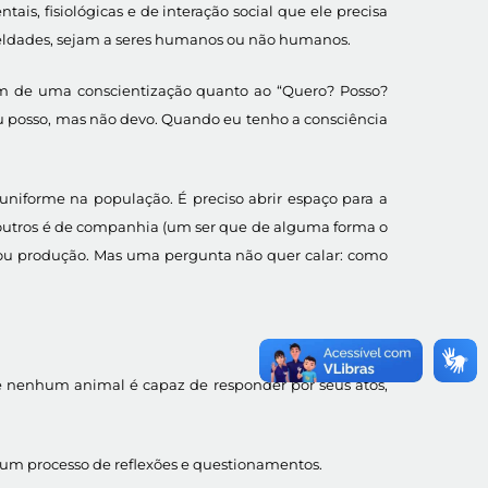
is, fisiológicas e de interação social que ele precisa
rueldades, sejam a seres humanos ou não humanos.
bém de uma conscientização quanto ao “Quero? Posso?
eu posso, mas não devo. Quando eu tenho a consciência
niforme na população. É preciso abrir espaço para a
 outros é de companhia (um ser que de alguma forma o
 ou produção. Mas uma pergunta não quer calar: como
e nenhum animal é capaz de responder por seus atos,
r um processo de reflexões e questionamentos.