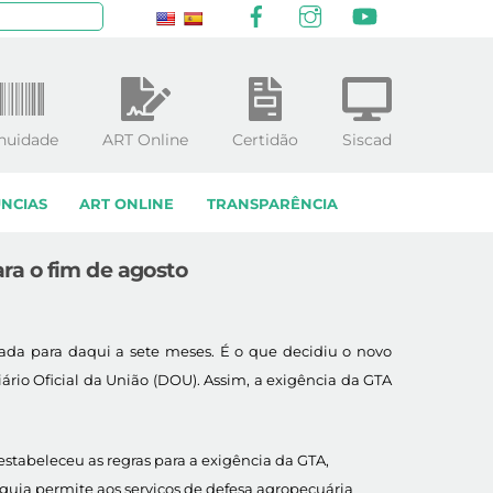
Facebook
Instagram
YouTube
squisar
nuidade
ART Online
Certidão
Siscad
NCIAS
ART ONLINE
TRANSPARÊNCIA
ara o fim de agosto
gada para daqui a sete meses. É o que decidiu o novo
iário Oficial da União (DOU). Assim, a exigência da GTA
 estabeleceu as regras para a exigência da GTA,
 guia permite aos serviços de defesa agropecuária