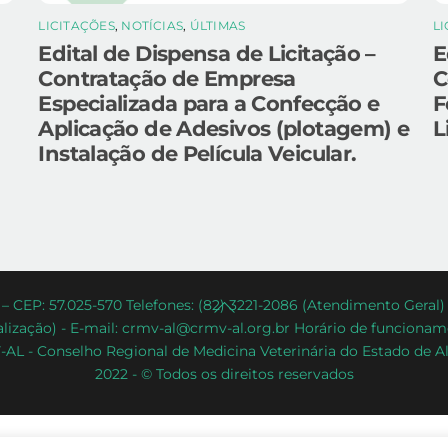
LICITAÇÕES
,
NOTÍCIAS
,
ÚLTIMAS
L
Edital de Dispensa de Licitação –
E
Contratação de Empresa
C
Especializada para a Confecção e
F
Aplicação de Adesivos (plotagem) e
L
Instalação de Película Veicular.
Back
– CEP: 57.025-570 Telefones: (82) 3221-2086 (Atendimento Geral
lização) - E-mail: crmv-al@crmv-al.org.br Horário de funcioname
To
AL - Conselho Regional de Medicina Veterinária do Estado de A
Top
2022 - © Todos os direitos reservados