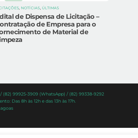
ICITAÇÕES
,
NOTÍCIAS
,
ÚLTIMAS
dital de Dispensa de Licitação –
ontratação de Empresa para o
ornecimento de Material de
impeza
) / (82) 99925-3909 (WhatsApp) / (82) 99338-9292
nto: Das 8h às 12h e das 13h às 17h.
lagoas