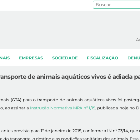
Pe
A
NAIS
EMPRESAS
SOCIEDADE
FISCALIZAÇÃO
DENÚ
ransporte de animais aquáticos vivos é adiada p
mais (GTA) para o transporte de animais aquáticos vivos foi poster
o, ao assinar a
Instrução Normativa MPA nº 1/15
, publicada hoje no D
 antes prevista para 1º de janeiro de 2015, conforme a IN nº 23/14, que
o transporte, o destino e as condições sanitárias dos animais. Essa