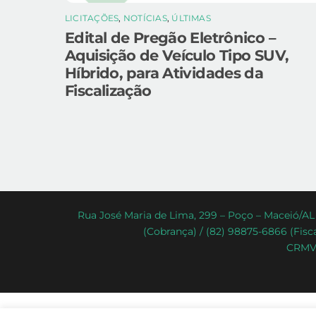
LICITAÇÕES
,
NOTÍCIAS
,
ÚLTIMAS
Edital de Pregão Eletrônico –
Aquisição de Veículo Tipo SUV,
Híbrido, para Atividades da
Fiscalização
Rua José Maria de Lima, 299 – Poço – Maceió/AL 
(Cobrança) / (82) 98875-6866 (Fisca
CRMV-