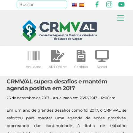
Facebook
Instagr
Yo
Pesquisar
Skip
Me
to
content
Anuidade
ART Online
Certidão
Siscad
CRMV/AL supera desafios e mantém
agenda positiva em 2017
26 de dezembro de 2017 – Atualizado em 26/12/2017 – 12:00am
Em um ano de grandes desafios como foi 2017, o CRMV/AL se
esforçou para manter uma agenda de ações proativas,
procurando dar continuidade à linha de trabalho