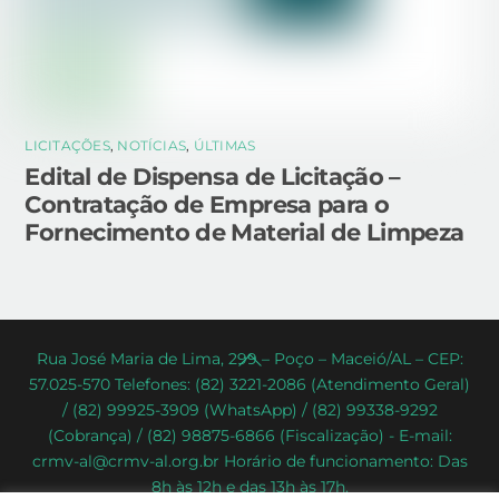
LICITAÇÕES
,
NOTÍCIAS
,
ÚLTIMAS
Edital de Dispensa de Licitação –
Contratação de Empresa para o
Fornecimento de Material de Limpeza
Back
Rua José Maria de Lima, 299 – Poço – Maceió/AL – CEP:
57.025-570 Telefones: (82) 3221-2086 (Atendimento Geral)
To
/ (82) 99925-3909 (WhatsApp) / (82) 99338-9292
Top
(Cobrança) / (82) 98875-6866 (Fiscalização) - E-mail:
crmv-al@crmv-al.org.br Horário de funcionamento: Das
8h às 12h e das 13h às 17h.