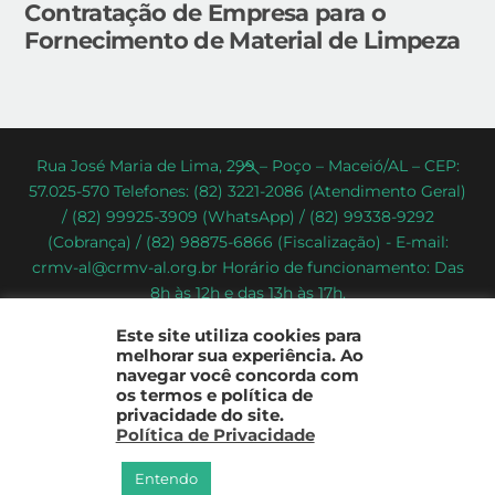
Contratação de Empresa para o
Fornecimento de Material de Limpeza
Back
Rua José Maria de Lima, 299 – Poço – Maceió/AL – CEP:
57.025-570 Telefones: (82) 3221-2086 (Atendimento Geral)
To
/ (82) 99925-3909 (WhatsApp) / (82) 99338-9292
Top
(Cobrança) / (82) 98875-6866 (Fiscalização) - E-mail:
crmv-al@crmv-al.org.br Horário de funcionamento: Das
8h às 12h e das 13h às 17h.
CRMV-AL - Conselho Regional de Medicina Veterinária do
Este site utiliza cookies para
Estado de Alagoas
melhorar sua experiência. Ao
2022 - © Todos os direitos reservados
navegar você concorda com
os termos e política de
privacidade do site.
Política de Privacidade
Entendo