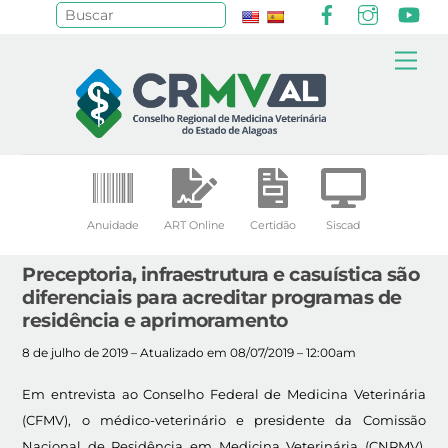
Facebook
Instagr
Yo
Pesquisar
Skip
Me
to
content
Anuidade
ART Online
Certidão
Siscad
Preceptoria, infraestrutura e casuística são
diferenciais para acreditar programas de
residência e aprimoramento
8 de julho de 2019 – Atualizado em 08/07/2019 – 12:00am
Em entrevista ao Conselho Federal de Medicina Veterinária
(CFMV), o médico-veterinário e presidente da Comissão
Nacional de Residência em Medicina Veterinária (CNRMV),