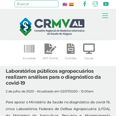
Facebook
Instagr
Yo
Pesquisar
Skip
Me
to
content
Anuidade
ART Online
Certidão
Siscad
Laboratórios públicos agropecuários
realizam análises para o diagnóstico da
covid-19
2 de julho de 2020 – Atualizado em 02/07/2020 – 12:00am
Para apoiar o Ministério da Saúde no diagnóstico da covid-19,
cinco Laboratórios Federais de Defesa Agropecuária (LFDA),
do Ministério da Agricultura, Pecuária e Abastecimento