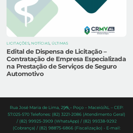
LICITAÇÕES
,
NOTÍCIAS
,
ÚLTIMAS
Edital de Dispensa de Licitação –
Contratação de Empresa Especializada
na Prestação de Serviços de Seguro
Automotivo
Back
Rua José Maria de Lima, 299 – Poço – Maceió/AL – CEP:
57.025-570 Telefones: (82) 3221-2086 (Atendimento Geral)
To
/ (82) 99925-3909 (WhatsApp) / (82) 99338-9292
Top
(Cobrança) / (82) 98875-6866 (Fiscalização) - E-mail: