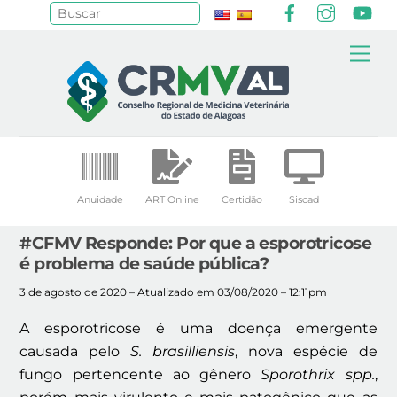
Facebook
Instagr
Yo
Pesquisar
Skip
Me
to
content
Anuidade
ART Online
Certidão
Siscad
#CFMV Responde: Por que a esporotricose
é problema de saúde pública?
3 de agosto de 2020 – Atualizado em 03/08/2020 – 12:11pm
A esporotricose é uma doença emergente
causada pelo
S. brasilliensis
, nova espécie de
fungo pertencente ao gênero
Sporothrix spp.
,