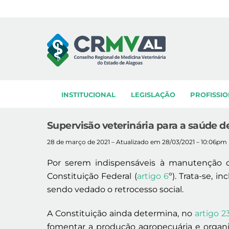
Skip
to
content
INSTITUCIONAL
LEGISLAÇÃO
PROFISSIO
Supervisão veterinária para a saúde d
28 de março de 2021 – Atualizado em 28/03/2021 – 10:06pm
Por serem indispensáveis à manutenção da 
Constituição Federal (
artigo 6
º). Trata-se, in
sendo vedado o retrocesso social.
A Constituição ainda determina, no
artigo 23
fomentar a produção agropecuária e organ