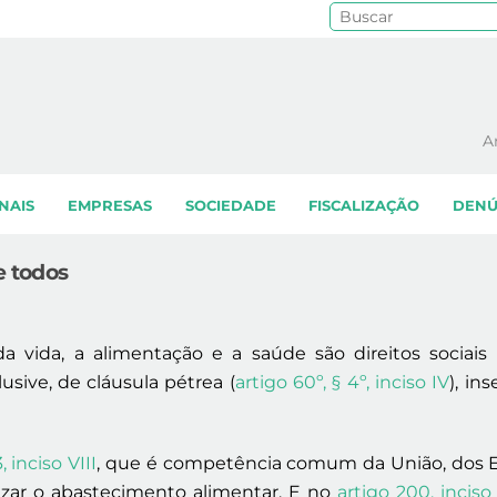
Pe
A
NAIS
EMPRESAS
SOCIEDADE
FISCALIZAÇÃO
DENÚ
e todos
vida, a alimentação e a saúde são direitos sociais 
clusive, de cláusula pétrea (
artigo 60º, § 4º, inciso IV
), in
, inciso VIII
, que é competência comum da União, dos Est
izar o abastecimento alimentar. E no
artigo 200, inciso