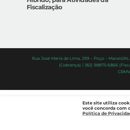
Fiscalização
Rua José Maria de Lima, 299 – Poço – Maceió/AL 
(Cobrança) / (82) 98875-6866 (Fisca
CRMV-
Este site utiliza coo
você concorda com os
Política de Privacid