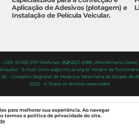
Aplicação de Adesivos (plotagem) e
L
Instalação de Película Veicular.
Back
– CEP: 57.025-570 Telefones: (82) 3221-2086 (Atendimento Geral
lização) - E-mail: crmv-al@crmv-al.org.br Horário de funcioname
To
AL - Conselho Regional de Medicina Veterinária do Estado de A
Top
2022 - © Todos os direitos reservados
kies para melhorar sua experiência. Ao navegar
 termos e política de privacidade do site.
ade