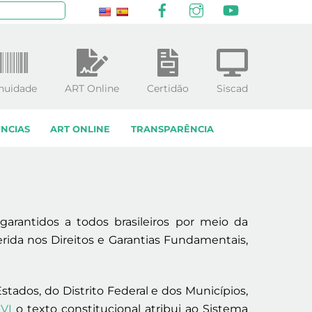
Facebook
Instagram
YouTube
squisar
nuidade
ART Online
Certidão
Siscad
NCIAS
ART ONLINE
TRANSPARÊNCIA
garantidos a todos brasileiros por meio da
serida nos Direitos e Garantias Fundamentais,
ados, do Distrito Federal e dos Municípios,
 VI
o texto constitucional atribui ao Sistema