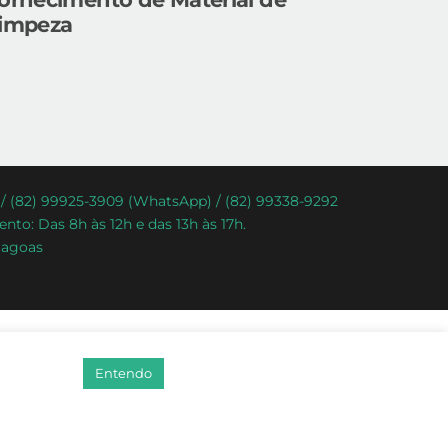
impeza
) / (82) 99925-3909 (WhatsApp) / (82) 99338-9292
nto: Das 8h às 12h e das 13h às 17h.
lagoas
Entendo