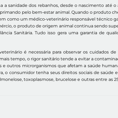
a a sanidade dos rebanhos, desde o nascimento até o 
s primando pelo bem-estar animal. Quando o produto chega
a, bem como um médico-veterinário responsável técnico g
mércio, o produto de origem animal continua sendo supe
ilância Sanitária. Tudo isso gera uma garantia de qua
veterinário é necessária para observar os cuidados d
mais tempo, o rigor sanitário tende a evitar a contamina
inas e outros microrganismos que afetam a saúde humana
iva, o consumidor tenha seus direitos sociais de saúd
almonelose, toxoplasmose, brucelose e outras entre as 