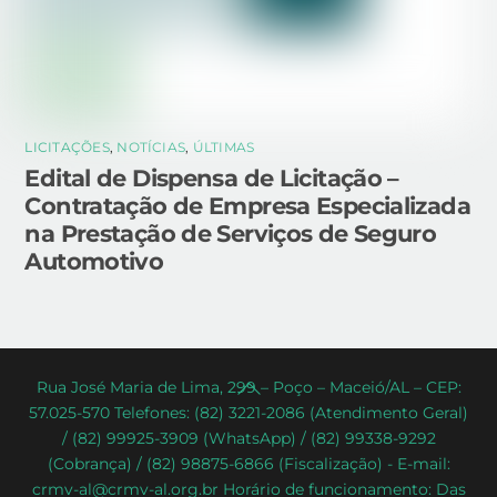
LICITAÇÕES
,
NOTÍCIAS
,
ÚLTIMAS
Edital de Dispensa de Licitação –
Contratação de Empresa Especializada
na Prestação de Serviços de Seguro
Automotivo
Back
Rua José Maria de Lima, 299 – Poço – Maceió/AL – CEP:
57.025-570 Telefones: (82) 3221-2086 (Atendimento Geral)
To
/ (82) 99925-3909 (WhatsApp) / (82) 99338-9292
Top
(Cobrança) / (82) 98875-6866 (Fiscalização) - E-mail:
crmv-al@crmv-al.org.br Horário de funcionamento: Das