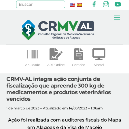
Facebook
Instagr
Yo
Pesquisar
Skip
Me
to
content
Anuidade
ART Online
Certidão
Siscad
CRMV-AL integra ação conjunta de
fiscalização que apreende 300 kg de
medicamentos e produtos veterinários
vencidos
1 de março de 2023 – Atualizado em 14/03/2023 – 1:06am
Ação foi realizada com auditores fiscais do Mapa
em Alagoas e da Visa de Maceió