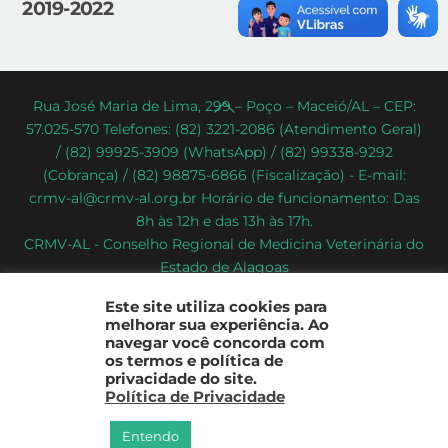
2019-2022
Back
Rua José Maria de Lima, 299 – Poço – Maceió/AL – CEP:
57.025-570 Telefones: (82) 3221-2086 (Atendimento Geral)
To
/ (82) 99925-3909 (WhatsApp) / (82) 99338-9292
Top
(Cobrança) / (82) 98875-6866 (Fiscalização) - E-mail:
crmv-al@crmv-al.org.br Horário de funcionamento: Das
8h às 12h e das 13h às 17h.
CRMV-AL - Conselho Regional de Medicina Veterinária do
Estado de Alagoas
2022 - © Todos os direitos reservados
Este site utiliza cookies para
melhorar sua experiência. Ao
navegar você concorda com
os termos e política de
privacidade do site.
Política de Privacidade
Entendo