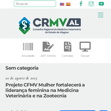
Facebook
Instagr
Yo
Pesquisar
Skip
Me
to
content
Anuidade
ART Online
Certidão
Siscad
Sem categoria
20 de agosto de 2025
Projeto CFMV Mulher fortalecerá a
liderança feminina na Medicina
Veterinária e na Zootecnia