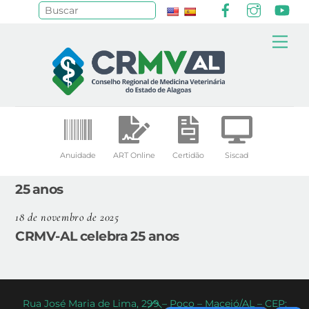
Facebook
Instagr
Yo
Pesquisar
Skip
Me
to
content
Anuidade
ART Online
Certidão
Siscad
25 anos
18 de novembro de 2025
CRMV-AL celebra 25 anos
Back
Rua José Maria de Lima, 299 – Poço – Maceió/AL – CEP: