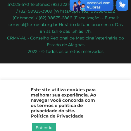
57.025-570 Telefones: (82) 3221-2086 (Atendimento Geral)
To
/ (82) 99925-3909 (WhatsApp) / (82) 99338-9292
Top
(Cobrança) / (82) 98875-6866 (Fiscalização) - E-mail:
crmv-al@crmv-al.org.br Horário de funcionamento: Das
8h às 12h e das 13h às 17h.
CRMV-AL - Conselho Regional de Medicina Veterinária do
Estado de Alagoas
2022 - © Todos os direitos reservados
Este site utiliza cookies para
melhorar sua experiência. Ao
navegar você concorda com
os termos e política de
privacidade do site.
Política de Privacidade
Entendo