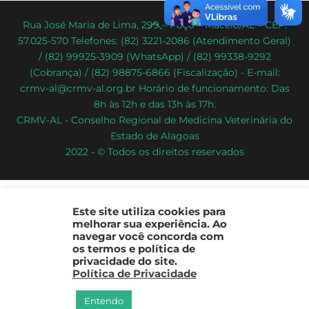
Back
Rua José Maria de Lima, 299 – Poço – Maceió/AL – CEP:
57.025-570 Telefones: (82) 3221-2086 (Atendimento Geral)
To
/ (82) 99925-3909 (WhatsApp) / (82) 99338-9292
Top
(Cobrança) / (82) 98875-6866 (Fiscalização) - E-mail:
crmv-al@crmv-al.org.br Horário de funcionamento: Das
8h às 12h e das 13h às 17h.
CRMV-AL - Conselho Regional de Medicina Veterinária do
Estado de Alagoas
2022 - © Todos os direitos reservados
Este site utiliza cookies para
melhorar sua experiência. Ao
navegar você concorda com
os termos e política de
privacidade do site.
Política de Privacidade
Entendo