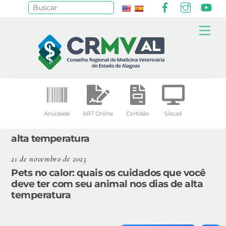
Facebook
Instagr
Yo
Pesquisar
Skip
Me
to
content
Anuidade
ART Online
Certidão
Siscad
alta temperatura
21 de novembro de 2023
Pets no calor: quais os cuidados que você
deve ter com seu animal nos dias de alta
temperatura