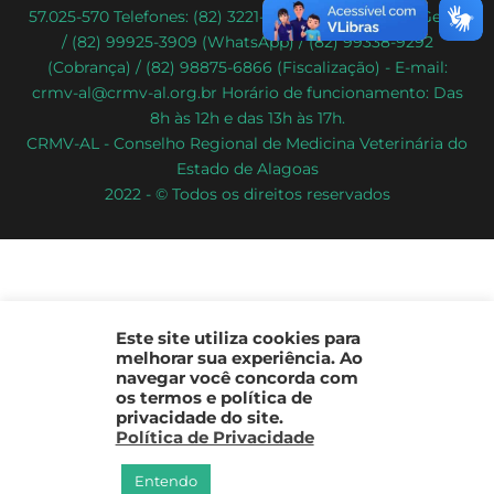
57.025-570 Telefones: (82) 3221-2086 (Atendimento Geral)
To
/ (82) 99925-3909 (WhatsApp) / (82) 99338-9292
Top
(Cobrança) / (82) 98875-6866 (Fiscalização) - E-mail:
crmv-al@crmv-al.org.br Horário de funcionamento: Das
8h às 12h e das 13h às 17h.
CRMV-AL - Conselho Regional de Medicina Veterinária do
Estado de Alagoas
2022 - © Todos os direitos reservados
Este site utiliza cookies para
melhorar sua experiência. Ao
navegar você concorda com
os termos e política de
privacidade do site.
Política de Privacidade
Entendo