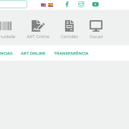
Facebook
Instagram
YouTube
squisar
nuidade
ART Online
Certidão
Siscad
NCIAS
ART ONLINE
TRANSPARÊNCIA