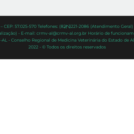
Back
– CEP: 57.025-570 Telefones: (82) 3221-2086 (Atendimento Geral
lização) - E-mail: crmv-al@crmv-al.org.br Horário de funcioname
To
AL - Conselho Regional de Medicina Veterinária do Estado de A
Top
2022 - © Todos os direitos reservados