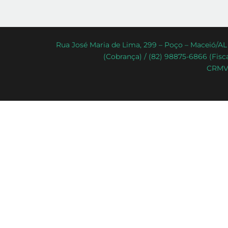
Rua José Maria de Lima, 299 – Poço – Maceió/AL 
(Cobrança) / (82) 98875-6866 (Fisca
CRMV-