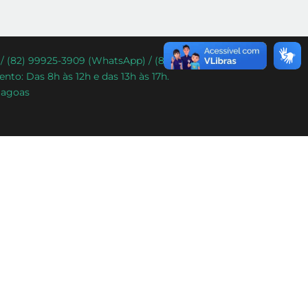
) / (82) 99925-3909 (WhatsApp) / (82) 99338-9292
nto: Das 8h às 12h e das 13h às 17h.
lagoas