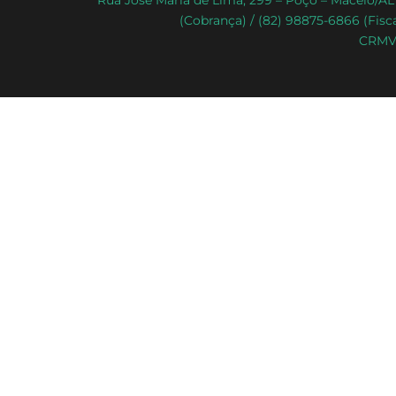
Rua José Maria de Lima, 299 – Poço – Maceió/AL 
(Cobrança) / (82) 98875-6866 (Fisca
CRMV-