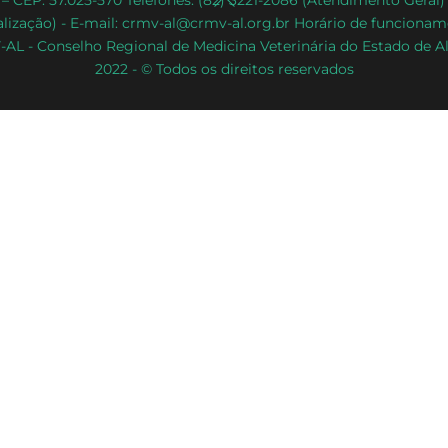
– CEP: 57.025-570 Telefones: (82) 3221-2086 (Atendimento Geral
lização) - E-mail: crmv-al@crmv-al.org.br Horário de funcioname
To
AL - Conselho Regional de Medicina Veterinária do Estado de A
Top
2022 - © Todos os direitos reservados