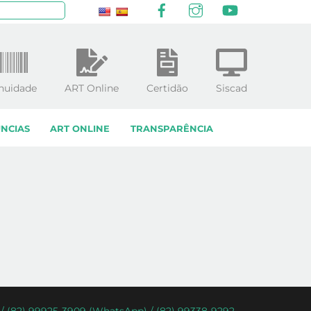
Facebook
Instagram
YouTube
squisar
nuidade
ART Online
Certidão
Siscad
NCIAS
ART ONLINE
TRANSPARÊNCIA