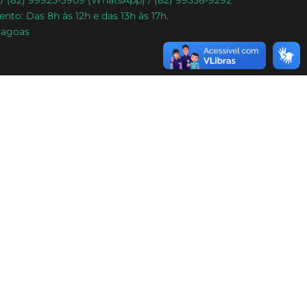
) / (82) 99925-3909 (WhatsApp) / (82) 99338-9292
nto: Das 8h às 12h e das 13h às 17h.
lagoas