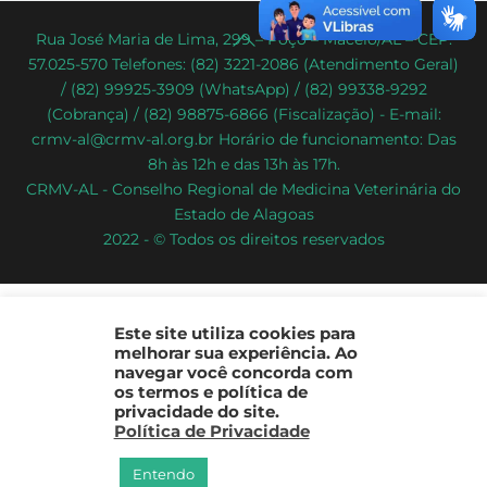
Back
Rua José Maria de Lima, 299 – Poço – Maceió/AL – CEP:
57.025-570 Telefones: (82) 3221-2086 (Atendimento Geral)
To
/ (82) 99925-3909 (WhatsApp) / (82) 99338-9292
Top
(Cobrança) / (82) 98875-6866 (Fiscalização) - E-mail:
crmv-al@crmv-al.org.br Horário de funcionamento: Das
8h às 12h e das 13h às 17h.
CRMV-AL - Conselho Regional de Medicina Veterinária do
Estado de Alagoas
2022 - © Todos os direitos reservados
Este site utiliza cookies para
melhorar sua experiência. Ao
navegar você concorda com
os termos e política de
privacidade do site.
Política de Privacidade
Entendo