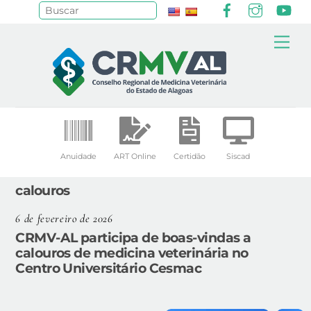
Facebook
Instagr
Yo
Pesquisar
Skip
Me
to
content
Anuidade
ART Online
Certidão
Siscad
calouros
6 de fevereiro de 2026
CRMV-AL participa de boas-vindas a
calouros de medicina veterinária no
Centro Universitário Cesmac