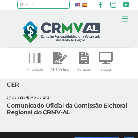
Facebook
Instagr
Yo
Pesquisar
Skip
Me
to
content
Anuidade
ART Online
Certidão
Siscad
CER
25 de setembro de 2025
Comunicado Oficial da Comissão Eleitoral
Regional do CRMV-AL