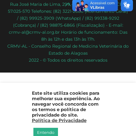
Back
Rua José Maria de Lima, 299 – Poço – Maceió/AL – CEP:
57.025-570 Telefones: (82) 3221-2086 (Atendimento Geral)
To
/ (82) 99925-3909 (WhatsApp) / (82) 99338-9292
Top
(Cobrança) / (82) 98875-6866 (Fiscalização) - E-mail:
crmv-al@crmv-al.org.br Horário de funcionamento: Das
8h às 12h e das 13h às 17h.
CRMV-AL - Conselho Regional de Medicina Veterinária do
Estado de Alagoas
2022 - © Todos os direitos reservados
Este site utiliza cookies para
melhorar sua experiência. Ao
navegar você concorda com
os termos e política de
privacidade do site.
Política de Privacidade
Entendo