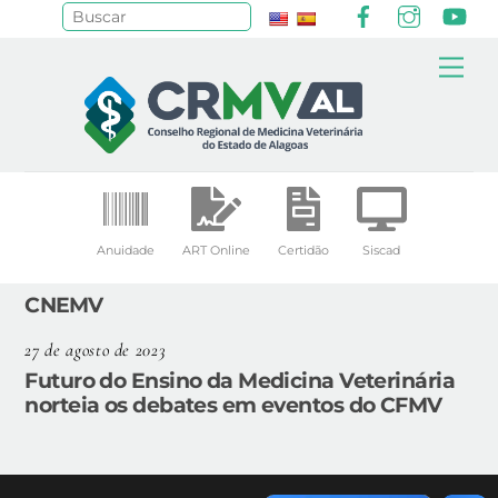
Facebook
Instagr
Yo
Pesquisar
Skip
Me
to
content
Anuidade
ART Online
Certidão
Siscad
CNEMV
27 de agosto de 2023
Futuro do Ensino da Medicina Veterinária
norteia os debates em eventos do CFMV