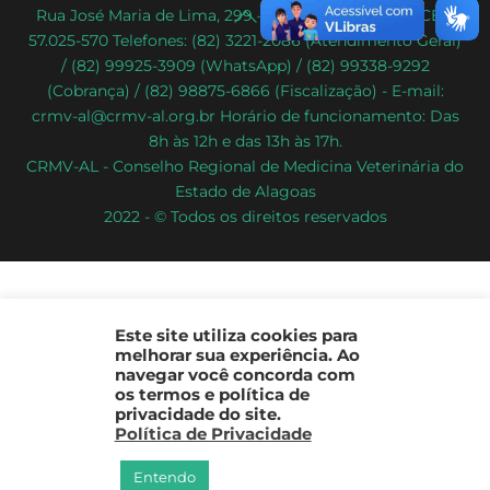
Back
Rua José Maria de Lima, 299 – Poço – Maceió/AL – CEP:
57.025-570 Telefones: (82) 3221-2086 (Atendimento Geral)
To
/ (82) 99925-3909 (WhatsApp) / (82) 99338-9292
Top
(Cobrança) / (82) 98875-6866 (Fiscalização) - E-mail:
crmv-al@crmv-al.org.br Horário de funcionamento: Das
8h às 12h e das 13h às 17h.
CRMV-AL - Conselho Regional de Medicina Veterinária do
Estado de Alagoas
2022 - © Todos os direitos reservados
Este site utiliza cookies para
melhorar sua experiência. Ao
navegar você concorda com
os termos e política de
privacidade do site.
Política de Privacidade
Entendo