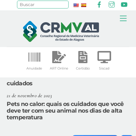
Facebook
Instagr
Yo
Pesquisar
Skip
Me
to
content
Anuidade
ART Online
Certidão
Siscad
cuidados
21 de novembro de 2023
Pets no calor: quais os cuidados que você
deve ter com seu animal nos dias de alta
temperatura