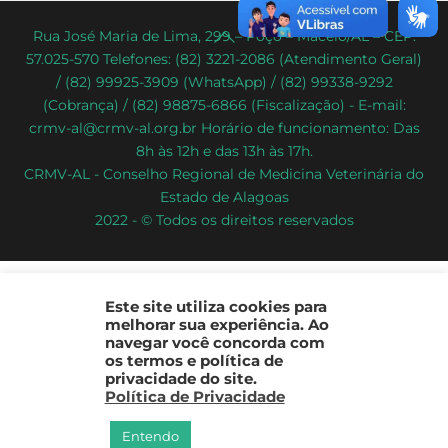
Back
Rua José Maria de Lima, 299 – Poço – Maceió/AL – CEP:
57.025-570 Telefones: (82) 3221-2086 (Atendimento Geral)
To
/ (82) 99925-3909 (WhatsApp) / (82) 99338-9292
Top
(Cobrança) / (82) 98875-6866 (Fiscalização) - E-mail:
crmv-al@crmv-al.org.br Horário de funcionamento: Das
8h às 12h e das 13h às 17h.
CRMV-AL - Conselho Regional de Medicina Veterinária do
Estado de Alagoas
2022 - © Todos os direitos reservados
Este site utiliza cookies para
melhorar sua experiência. Ao
navegar você concorda com
os termos e política de
privacidade do site.
Política de Privacidade
Entendo