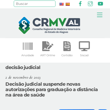
Facebook
Instagr
Yo
Pesquisar
Skip
Me
to
content
Anuidade
ART Online
Certidão
Siscad
decisão judicial
2 de novembro de 2023
Decisão judicial suspende novas
autorizações para graduação a distância
na área de saúde