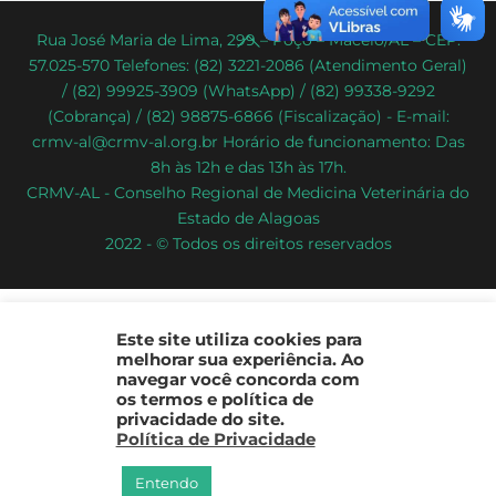
Back
Rua José Maria de Lima, 299 – Poço – Maceió/AL – CEP:
57.025-570 Telefones: (82) 3221-2086 (Atendimento Geral)
To
/ (82) 99925-3909 (WhatsApp) / (82) 99338-9292
Top
(Cobrança) / (82) 98875-6866 (Fiscalização) - E-mail:
crmv-al@crmv-al.org.br Horário de funcionamento: Das
8h às 12h e das 13h às 17h.
CRMV-AL - Conselho Regional de Medicina Veterinária do
Estado de Alagoas
2022 - © Todos os direitos reservados
Este site utiliza cookies para
melhorar sua experiência. Ao
navegar você concorda com
os termos e política de
privacidade do site.
Política de Privacidade
Entendo