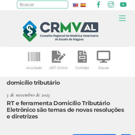
Facebook
Instagr
Yo
Pesquisar
Skip
Me
to
content
Anuidade
ART Online
Certidão
Siscad
domicílio tributário
3 de novembro de 2023
RT e ferramenta Domicílio Tributário
Eletrônico são temas de novas resoluções
e diretrizes