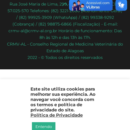
Back
Rua José Maria de Lima, 299 – Poço – Maceió/AL – CEP:
57.025-570 Telefones: (82) 3221-2086 (Atendimento Geral)
To
/ (82) 99925-3909 (WhatsApp) / (82) 99338-9292
Top
(Cobrança) / (82) 98875-6866 (Fiscalização) - E-mail:
crmv-al@crmv-al.org.br Horário de funcionamento: Das
8h às 12h e das 13h às 17h.
CRMV-AL - Conselho Regional de Medicina Veterinária do
Estado de Alagoas
2022 - © Todos os direitos reservados
Este site utiliza cookies para
melhorar sua experiência. Ao
navegar você concorda com
os termos e política de
privacidade do site.
Política de Privacidade
Entendo