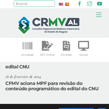
Facebook
Instagr
Yo
Pesquisar
Skip
Me
to
content
Anuidade
ART Online
Certidão
Siscad
edital CNU
18 de fevereiro de 2024
CFMV aciona MPF para revisão do
conteúdo programático do edital do CNU