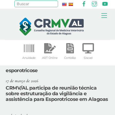
Facebook
Instagr
Yo
Pesquisar
Skip
Me
to
content
Anuidade
ART Online
Certidão
Siscad
esporotricose
17 de março de 2026
CRMV/AL participa de reunião técnica
sobre estruturação da vigilância e
assistência para Esporotricose em Alagoas