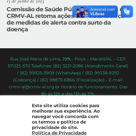
13 de junho de 2023
Comissão de Saúde Pública Veterinária do
CRMV-AL retoma ações com nota técnica
de medidas de alerta contra surto da
doença
Back
Rua José Maria de Lima, 299 – Poço – Maceió/AL – CEP:
57.025-570 Telefones: (82) 3221-2086 (Atendimento Geral)
To
/ (82) 99925-3909 (WhatsApp) / (82) 99338-9292
Top
(Cobrança) / (82) 98875-6866 (Fiscalização) - E-mail:
crmv-al@crmv-al.org.br Horário de funcionamento: Das
8h às 12h e das 13h às 17h.
CRMV-AL - Conselho Regional de Medicina Veterinária do
Este site utiliza cookies para
Estado de Alagoas
melhorar sua experiência. Ao
2022 - © Todos os direitos reservados
navegar você concorda com
os termos e política de
privacidade do site.
Política de Privacidade