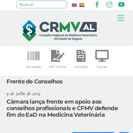
Facebook
Instagr
Yo
Pesquisar
Skip
Me
to
content
Anuidade
ART Online
Certidão
Siscad
Frente de Conselhos
9 de julho de 2023
Câmara lança frente em apoio aos
conselhos profissionais e CFMV defende
fim do EaD na Medicina Veterinária