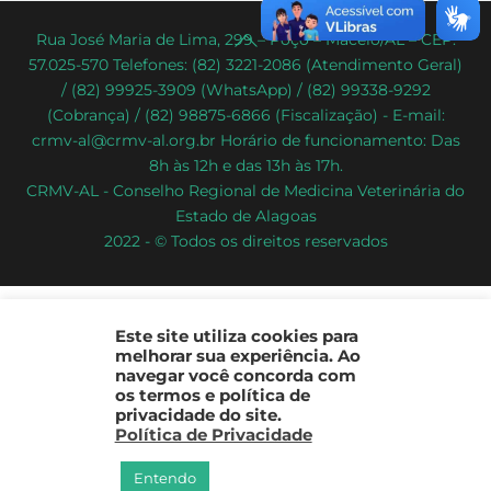
Back
Rua José Maria de Lima, 299 – Poço – Maceió/AL – CEP:
57.025-570 Telefones: (82) 3221-2086 (Atendimento Geral)
To
/ (82) 99925-3909 (WhatsApp) / (82) 99338-9292
Top
(Cobrança) / (82) 98875-6866 (Fiscalização) - E-mail:
crmv-al@crmv-al.org.br Horário de funcionamento: Das
8h às 12h e das 13h às 17h.
CRMV-AL - Conselho Regional de Medicina Veterinária do
Estado de Alagoas
2022 - © Todos os direitos reservados
Este site utiliza cookies para
melhorar sua experiência. Ao
navegar você concorda com
os termos e política de
privacidade do site.
Política de Privacidade
Entendo