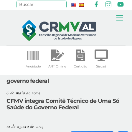
Facebook
Instagr
Yo
Pesquisar
Skip
Me
to
content
Anuidade
ART Online
Certidão
Siscad
governo federal
6 de maio de 2024
CFMV integra Comitê Técnico de Uma Só
Saúde do Governo Federal
12 de agosto de 2023