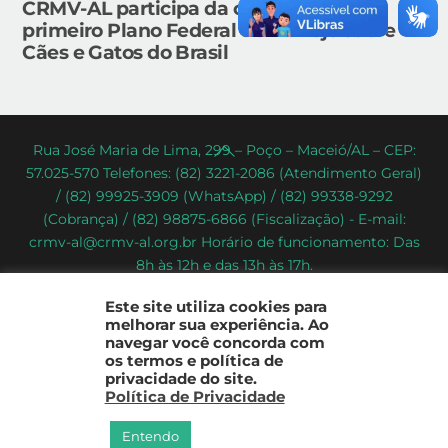
CRMV-AL participa da construção do
primeiro Plano Federal de Manejo sobre
Cães e Gatos do Brasil
Back
Rua José Maria de Lima, 299 – Poço – Maceió/AL – CEP:
57.025-570 Telefones: (82) 3221-2086 (Atendimento Geral)
To
/ (82) 99925-3909 (WhatsApp) / (82) 99338-9292
Top
(Cobrança) / (82) 98875-6866 (Fiscalização) - E-mail:
crmv-al@crmv-al.org.br Horário de funcionamento: Das
8h às 12h e das 13h às 17h.
CRMV-AL - Conselho Regional de Medicina Veterinária do
Este site utiliza cookies para
Estado de Alagoas
melhorar sua experiência. Ao
2022 - © Todos os direitos reservados
navegar você concorda com
os termos e política de
privacidade do site.
Política de Privacidade
Entendo