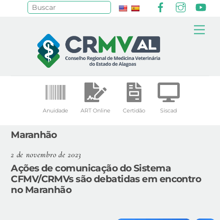
Facebook
Instagr
Yo
Pesquisar
Skip
Me
to
content
Anuidade
ART Online
Certidão
Siscad
Maranhão
2 de novembro de 2023
Ações de comunicação do Sistema
CFMV/CRMVs são debatidas em encontro
no Maranhão