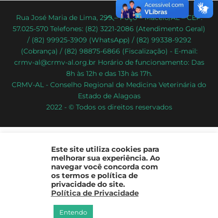
Back
Rua José Maria de Lima, 299 – Poço – Maceió/AL – CEP:
57.025-570 Telefones: (82) 3221-2086 (Atendimento Geral)
To
/ (82) 99925-3909 (WhatsApp) / (82) 99338-9292
Top
(Cobrança) / (82) 98875-6866 (Fiscalização) - E-mail:
crmv-al@crmv-al.org.br Horário de funcionamento: Das
8h às 12h e das 13h às 17h.
CRMV-AL - Conselho Regional de Medicina Veterinária do
Estado de Alagoas
2022 - © Todos os direitos reservados
Este site utiliza cookies para
melhorar sua experiência. Ao
navegar você concorda com
os termos e política de
privacidade do site.
Política de Privacidade
Entendo