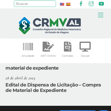
Facebook
Instagr
Yo
Pesquisar
Skip
Me
to
content
Anuidade
ART Online
Certidão
Siscad
material de expediente
28 de abril de 2025
Edital de Dispensa de Licitação – Compra
de Material de Expediente