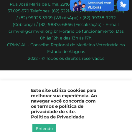
Back
Rua José Maria de Lima, 299 – Poço – Maceió/AL – CEP:
57.025-570 Telefones: (82) 3221-2086 (Atendimento Geral)
To
/ (82) 99925-3909 (WhatsApp) / (82) 99338-9292
Top
(Cobrança) / (82) 98875-6866 (Fiscalização) - E-mail:
crmv-al@crmv-al.org.br Horário de funcionamento: Das
8h às 12h e das 13h às 17h.
CRMV-AL - Conselho Regional de Medicina Veterinária do
Estado de Alagoas
2022 - © Todos os direitos reservados
Este site utiliza cookies para
melhorar sua experiência. Ao
navegar você concorda com
os termos e política de
privacidade do site.
Política de Privacidade
Entendo