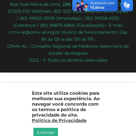
Back
Rua José Maria de Lima, 299 – Poço – Maceió/AL – CEP:
57.025-570 Telefones: (82) 3221-2086 (Atendimento Geral)
To
/ (82) 99925-3909 (WhatsApp) / (82) 99338-9292
Top
(Cobrança) / (82) 98875-6866 (Fiscalização) - E-mail:
crmv-al@crmv-al.org.br Horário de funcionamento: Das
8h às 12h e das 13h às 17h.
CRMV-AL - Conselho Regional de Medicina Veterinária do
Estado de Alagoas
2022 - © Todos os direitos reservados
Este site utiliza cookies para
melhorar sua experiência. Ao
navegar você concorda com
os termos e política de
privacidade do site.
Política de Privacidade
Entendo