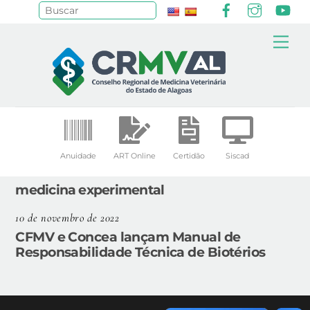
Facebook
Instagr
Yo
Pesquisar
Skip
Me
to
content
Anuidade
ART Online
Certidão
Siscad
medicina experimental
10 de novembro de 2022
CFMV e Concea lançam Manual de
Responsabilidade Técnica de Biotérios