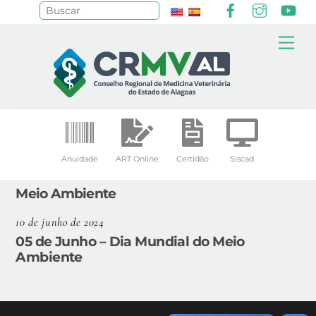
Facebook
Instagr
Yo
Pesquisar
Skip
Me
to
content
Anuidade
ART Online
Certidão
Siscad
Meio Ambiente
10 de junho de 2024
05 de Junho – Dia Mundial do Meio
Ambiente