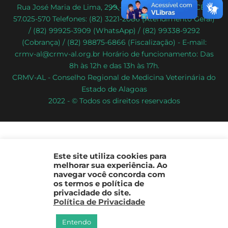
Back
Rua José Maria de Lima, 299 – Poço – Maceió/AL – CEP:
57.025-570 Telefones: (82) 3221-2086 (Atendimento Geral)
To
/ (82) 99925-3909 (WhatsApp) / (82) 99338-9292
Top
(Cobrança) / (82) 98875-6866 (Fiscalização) - E-mail:
crmv-al@crmv-al.org.br Horário de funcionamento: Das
8h às 12h e das 13h às 17h.
CRMV-AL - Conselho Regional de Medicina Veterinária do
Estado de Alagoas
2022 - © Todos os direitos reservados
Este site utiliza cookies para
melhorar sua experiência. Ao
navegar você concorda com
os termos e política de
privacidade do site.
Política de Privacidade
Entendo