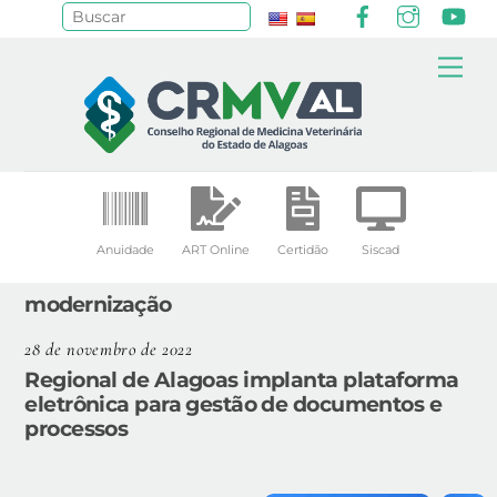
Facebook
Instagr
Yo
Pesquisar
Skip
Me
to
content
Anuidade
ART Online
Certidão
Siscad
modernização
28 de novembro de 2022
Regional de Alagoas implanta plataforma
eletrônica para gestão de documentos e
processos