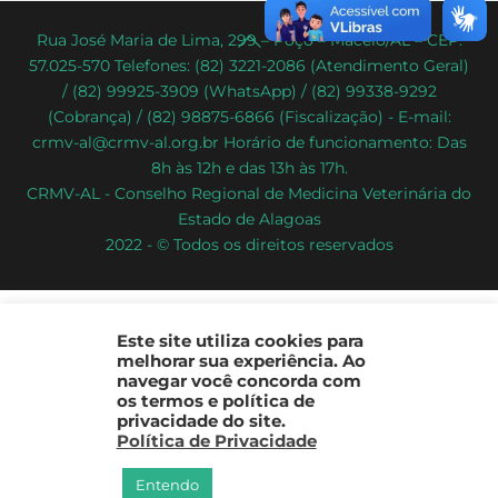
Back
Rua José Maria de Lima, 299 – Poço – Maceió/AL – CEP:
57.025-570 Telefones: (82) 3221-2086 (Atendimento Geral)
To
/ (82) 99925-3909 (WhatsApp) / (82) 99338-9292
Top
(Cobrança) / (82) 98875-6866 (Fiscalização) - E-mail:
crmv-al@crmv-al.org.br Horário de funcionamento: Das
8h às 12h e das 13h às 17h.
CRMV-AL - Conselho Regional de Medicina Veterinária do
Estado de Alagoas
2022 - © Todos os direitos reservados
Este site utiliza cookies para
melhorar sua experiência. Ao
navegar você concorda com
os termos e política de
privacidade do site.
Política de Privacidade
Entendo