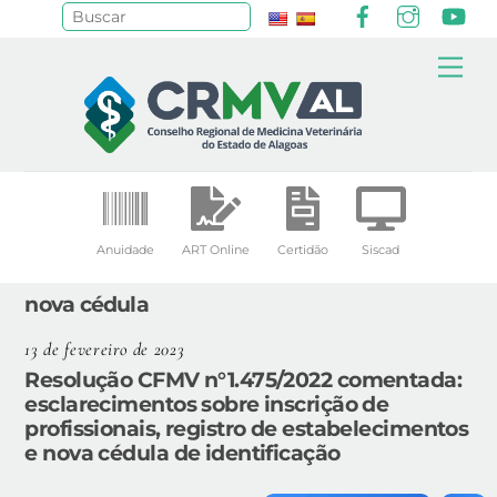
Facebook
Instagr
Yo
Pesquisar
Skip
Me
to
content
Anuidade
ART Online
Certidão
Siscad
nova cédula
13 de fevereiro de 2023
Resolução CFMV n°1.475/2022 comentada:
esclarecimentos sobre inscrição de
profissionais, registro de estabelecimentos
e nova cédula de identificação