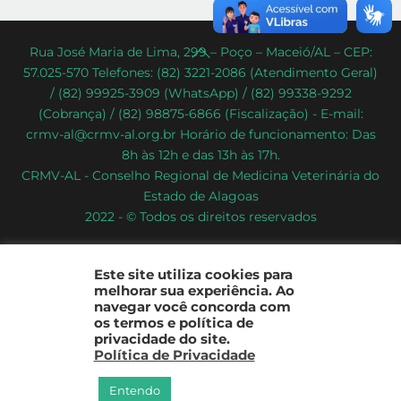
Back
Rua José Maria de Lima, 299 – Poço – Maceió/AL – CEP:
57.025-570 Telefones: (82) 3221-2086 (Atendimento Geral)
To
/ (82) 99925-3909 (WhatsApp) / (82) 99338-9292
Top
(Cobrança) / (82) 98875-6866 (Fiscalização) - E-mail:
crmv-al@crmv-al.org.br Horário de funcionamento: Das
8h às 12h e das 13h às 17h.
CRMV-AL - Conselho Regional de Medicina Veterinária do
Estado de Alagoas
2022 - © Todos os direitos reservados
Este site utiliza cookies para
melhorar sua experiência. Ao
navegar você concorda com
os termos e política de
privacidade do site.
Política de Privacidade
Entendo