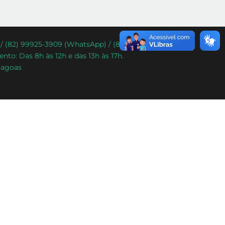
) / (82) 99925-3909 (WhatsApp) / (82) 99338-9292
nto: Das 8h às 12h e das 13h às 17h.
lagoas