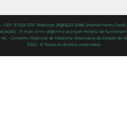
Back
– CEP: 57.025-570 Telefones: (82) 3221-2086 (Atendimento Geral
lização) - E-mail: crmv-al@crmv-al.org.br Horário de funcioname
To
AL - Conselho Regional de Medicina Veterinária do Estado de A
Top
2022 - © Todos os direitos reservados