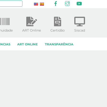
Facebook
Instagram
YouTube
squisar
nuidade
ART Online
Certidão
Siscad
NCIAS
ART ONLINE
TRANSPARÊNCIA