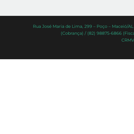
Rua José Maria de Lima, 299 – Poço – Maceió/AL 
(Cobrança) / (82) 98875-6866 (Fisca
CRMV-