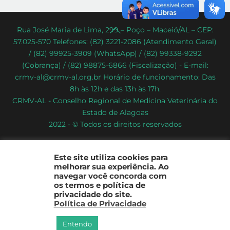
Back
Rua José Maria de Lima, 299 – Poço – Maceió/AL – CEP:
57.025-570 Telefones: (82) 3221-2086 (Atendimento Geral)
To
/ (82) 99925-3909 (WhatsApp) / (82) 99338-9292
Top
(Cobrança) / (82) 98875-6866 (Fiscalização) - E-mail:
crmv-al@crmv-al.org.br Horário de funcionamento: Das
8h às 12h e das 13h às 17h.
CRMV-AL - Conselho Regional de Medicina Veterinária do
Estado de Alagoas
2022 - © Todos os direitos reservados
Este site utiliza cookies para
melhorar sua experiência. Ao
navegar você concorda com
os termos e política de
privacidade do site.
Política de Privacidade
Entendo