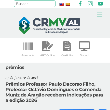
Facebook
Instagr
Yo
Pesquisar
Skip
Me
to
content
Anuidade
ART Online
Certidão
Siscad
prêmios
19 de janeiro de 2026
Prêmios Professor Paulo Dacorso Filho,
Professor Octávio Domingues e Comenda
Muniz de Aragão recebem indicações para
a edição 2026