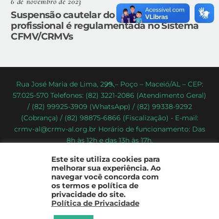
6 de novembro de 2023
Suspensão cautelar do exercício
profissional é regulamentada no Sistema
CFMV/CRMVs
Back
Rua José Maria de Lima, 299 – Poço – Maceió/AL – CEP:
57.025-570 Telefones: (82) 3221-2086 (Atendimento Geral)
To
/ (82) 99925-3909 (WhatsApp) / (82) 99338-9292
Top
(Cobrança) / (82) 98875-6866 (Fiscalização) - E-mail:
crmv-al@crmv-al.org.br Horário de funcionamento: Das
8h às 12h e das 13h às 17h.
CRMV-AL - Conselho Regional de Medicina Veterinária do
Este site utiliza cookies para
Estado de Alagoas
melhorar sua experiência. Ao
2022 - © Todos os direitos reservados
navegar você concorda com
os termos e política de
privacidade do site.
Política de Privacidade