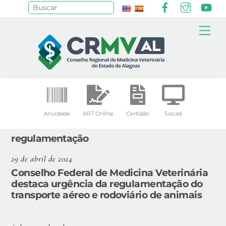
Facebook
Instagr
Yo
Pesquisar
Skip
Me
to
content
Anuidade
ART Online
Certidão
Siscad
regulamentação
29 de abril de 2024
Conselho Federal de Medicina Veterinária
destaca urgência da regulamentação do
transporte aéreo e rodoviário de animais