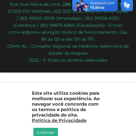
Back
Rua José Maria de Lima, 299 – Poço – Maceió/AL – CEP:
57.025-570 Telefones: (82) 3221-2086 (Atendimento Geral)
To
/ (82) 99925-3909 (WhatsApp) / (82) 99338-9292
Top
(Cobrança) / (82) 98875-6866 (Fiscalização) - E-mail:
crmv-al@crmv-al.org.br Horário de funcionamento: Das
8h às 12h e das 13h às 17h.
CRMV-AL - Conselho Regional de Medicina Veterinária do
Estado de Alagoas
2022 - © Todos os direitos reservados
Este site utiliza cookies para
melhorar sua experiência. Ao
navegar você concorda com
os termos e política de
privacidade do site.
Política de Privacidade
Entendo