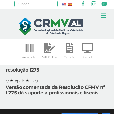
Facebook
Instagr
Yo
Pesquisar
Skip
Me
to
content
Anuidade
ART Online
Certidão
Siscad
resolução 1275
27 de agosto de 2023
Versão comentada da Resolução CFMV nº
1.275 dá suporte a profissionais e fiscais